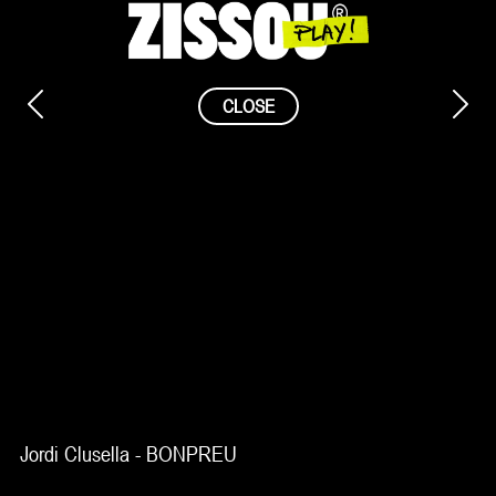
Saltar
al
contenido
CLOSE
Jordi Clusella - BONPREU