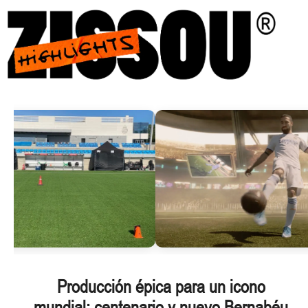
Saltar
al
contenido
Producción épica para un icono
mundial: centenario y nuevo Bernabéu