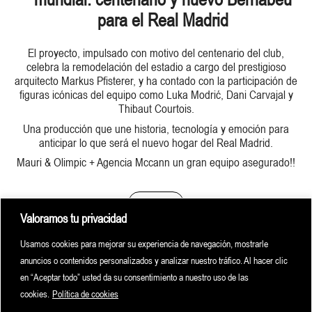
para el Real Madrid
El proyecto, impulsado con motivo del centenario del club,
celebra la remodelación del estadio a cargo del prestigioso
arquitecto Markus Pfisterer, y ha contado con la participación de
figuras icónicas del equipo como Luka Modrić, Dani Carvajal y
Thibaut Courtois.
Una producción que une historia, tecnología y emoción para
anticipar lo que será el nuevo hogar del Real Madrid.
Mauri & Olimpic + Agencia Mccann un gran equipo asegurado!!
PLAY!
Valoramos tu privacidad
Directed
MAURI D. GALIANO
Usamos cookies para mejorar su experiencia de navegación, mostrarle
anuncios o contenidos personalizados y analizar nuestro tráfico. Al hacer clic
DOP
DANIEL MERÉ
en “Aceptar todo” usted da su consentimiento a nuestro uso de las
1º AD
DANIEL PÉREZ
cookies.
Política de cookies
Head of Prod
ALBERTO CARRASCO